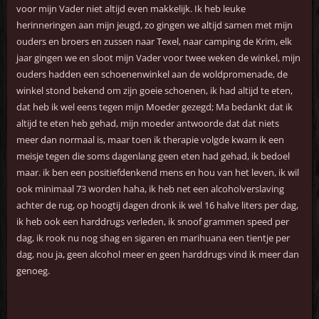
voor mijn Vader niet altijd even makkelijk. Ik heb leuke
herinneringen aan mijn jeugd, zo gingen we altijd samen met mijn
ouders en broers en zussen naar Texel, naar camping de Krim, elk
jaar gingen we en sloot mijn Vader voor twee weken de winkel, mijn
ouders hadden een schoenenwinkel aan de woldpromenade, de
winkel stond bekend om zijn goeie schoenen, ik had altijd te eten,
dat heb ik wel eens tegen mijn Moeder gezegd; Ma bedankt dat ik
altijd te eten heb gehad, mijn moeder antwoorde dat dat niets
meer dan normaal is, maar toen ik therapie volgde kwam ik een
meisje tegen die soms dagenlang geen eten had gehad, ik bedoel
maar. ik ben een positiefdenkend mens en hou van het leven, ik wil
ook minimaal 73 worden haha, ik heb net een alcoholverslaving
achter de rug, op hoogtij dagen dronk ik wel 16 halve liters per dag,
ik heb ook een harddrugs verleden, ik snoof grammen speed per
dag, ik rook nu nog shag en sigaren en marihuana een tientje per
dag, nou ja, geen alcohol meer en geen harddrugs vind ik meer dan
genoeg.