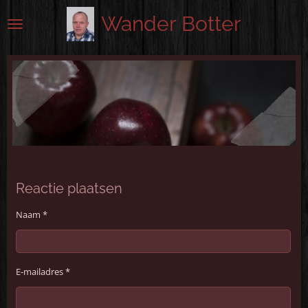
Ga
Wander Botter
direct
naar
de
hoofdinhoud
Reactie plaatsen
Naam *
E-mailadres *