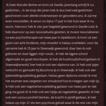
Ik heet Wander Botter en kom uit Zwolle, jarenlang schrijf ik nu
gedichten, , in de loop der jaren heb ik dus heel veel gedichten
geschreven over allerlei onderwerpen en gevoelens enz. ik zal me
even voorstellen, ik woon nu bijna 17 jaar in het huis waar ik nu
woon, hiervoor heb ik vier jaar begeleid gewoond in Zwolle zuid, ik
heb daarvoor op een resocialisatie gezeten, ik moest resocialiseren
na een psychotherapie van twee jaar in Apeldoorn, ik kom uit een
gezin van acht kinderen, mijn moeder is helaas overleden, voor de
opname heb ik 25 jaar in Steenwijk gewoond, daar ben ik ook
geboren en daar liggen mijn roods , ik heb de lagere school
afgemaakt en goed doorlopen, ik heb de huishoudschool gedaan in
Steenwijkerwold, hier heb ik ook een diploma van. Ik heb ook ijsjes
verkocht en gemaakt bij Boschma ijs in Steenwijk, ik heb ook een
ijsbereidingsopleiding gedaan, helaas geen diploma omdat ik met
het examen was vergeten om smaakstof toe te voegen aan mijn ijs,
ik heb ook een tegelzettersopleiding gedaan van twee jaar en dat
ging me goed af, ik heb ook een tijdje als tegelzetter gewerkt, ik heb
ook een cursus positief denken, de kracht in jezelf gedaan, ik heb
helaas op mijn 21 ste een psychose gehad waar ik de rest van mijn