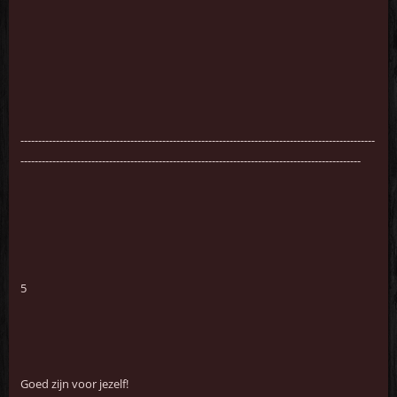
----------------------------------------------------------------------------------------------------
------------------------------------------------------------------------------------------------
5
Goed zijn voor jezelf!