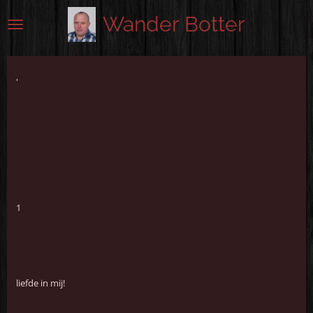
Ga
Wander Botter
direct
naar
de
hoofdinhoud
'
1
liefde in mij!